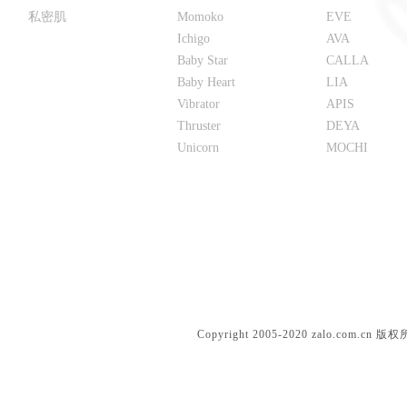
私密肌
Momoko
EVE
Ichigo
AVA
Baby Star
CALLA
Baby Heart
LIA
Vibrator
APIS
Thruster
DEYA
Unicorn
MOCHI
Solid silicone dolls
Copyright 2005-2020 zalo.c