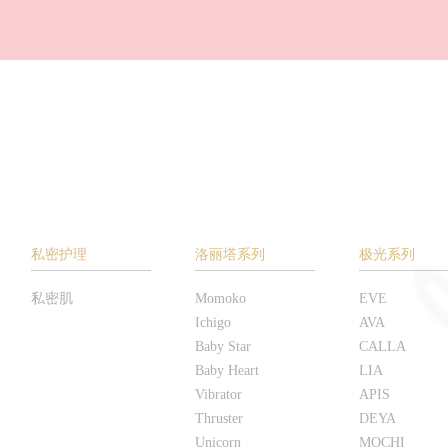
私密护理
洛丽塔系列
极光系列
私密肌
Momoko
EVE
Ichigo
AVA
Baby Star
CALLA
Baby Heart
LIA
Vibrator
APIS
Thruster
DEYA
Unicorn
MOCHI