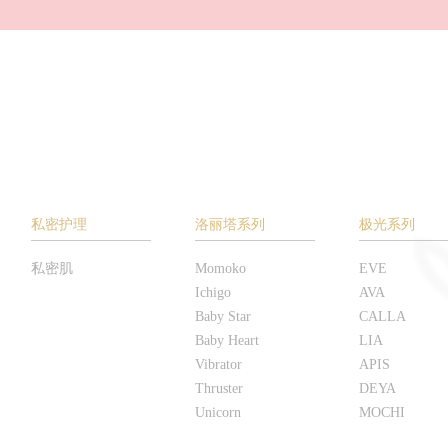
私密护理
洛丽塔系列
极光系列
私密肌
Momoko
EVE
Ichigo
AVA
Baby Star
CALLA
Baby Heart
LIA
Vibrator
APIS
Thruster
DEYA
Unicorn
MOCHI