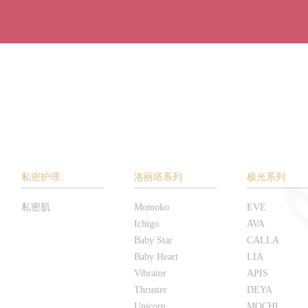
私密护理
洛丽塔系列
极光系列
私密肌
Momoko
EVE
Ichigo
AVA
Baby Star
CALLA
Baby Heart
LIA
Vibrator
APIS
Thruster
DEYA
Unicorn
MOCHI